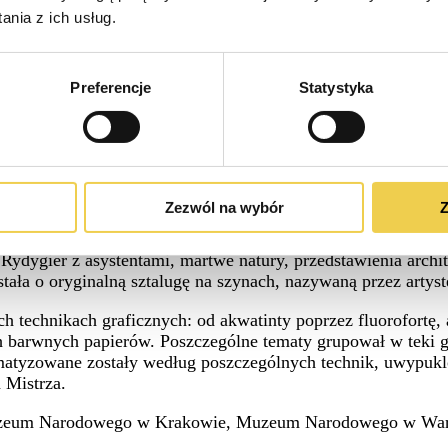
nia z ich usług.
Preferencje
Statystyka
Zezwól na wybór
Z
rską i graficzną” – zaaranżowane jako przestrzeń ekspozycyjn
czone z różnych okresów twórczych, również z Gościeradza, 
Rydygier z asystentami, martwe natury, przedstawienia archit
ała o oryginalną sztalugę na szynach, nazywaną przez arty
chnikach graficznych: od akwatinty poprzez fluorofortę, alg
 barwnych papierów. Poszczególne tematy grupował w teki gra
ematyzowane zostały według poszczególnych technik, uwypukl
a Mistrza.
zeum Narodowego w Krakowie, Muzeum Narodowego w Warsza