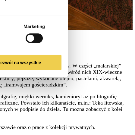
Marketing
ezwól na wszystkie
a przypominająca miejsce pracy. W części „malarskiej”
z ulubionym motywem drzew. Są wśród nich XIX-wieczne
ektury, pejzaże, wykonane olejno, pastelami, akwarelą,
stę „tramwajem gościeradzkim”.
rafię, miękki werniks, kamienioryt aż po litografię –
ficzne. Powstało ich kilkanaście, m.in.: Teka litewska,
onych w podpisie do dzieła. Tu można zobaczyć z kolei
wie oraz o prace z kolekcji prywatnych.