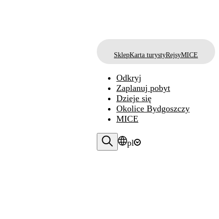
Sklep
Karta turysty
Rejsy
MICE
Odkryj
Zaplanuj pobyt
Dzieje się
Okolice Bydgoszczy
MICE
pl