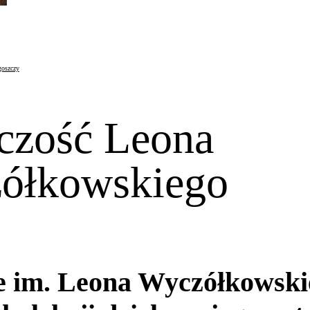
goszczy
czość Leona
ółkowskiego
im. Leona Wyczółkowskieg