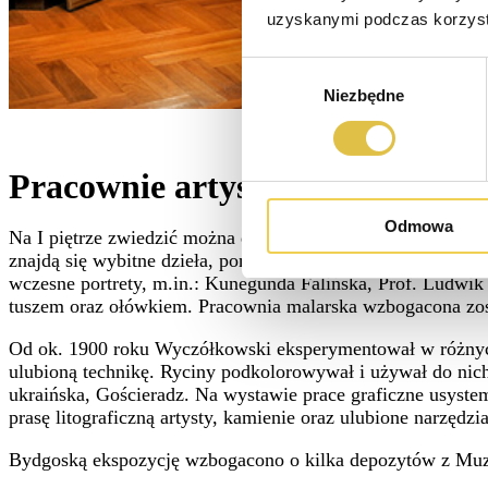
uzyskanymi podczas korzysta
Wybór
Niezbędne
zgody
Pracownie artysty
Odmowa
Na I piętrze zwiedzić można dwie „pracownie artysty; mala
znajdą się wybitne dzieła, ponadto szkice, prace nieukoń
wczesne portrety, m.in.: Kunegunda Falińska, Prof. Ludwik 
tuszem oraz ołówkiem. Pracownia malarska wzbogacona zost
Od ok. 1900 roku Wyczółkowski eksperymentował w różnych te
ulubioną technikę. Ryciny podkolorowywał i używał do nich
ukraińska, Gościeradz. Na wystawie prace graficzne usyst
prasę litograficzną artysty, kamienie oraz ulubione narzędzi
Bydgoską ekspozycję wzbogacono o kilka depozytów z Mu