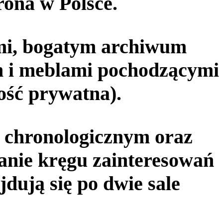
rona w Polsce.
ami, bogatym archiwum
m i meblami pochodzącymi
ość prywatna).
e chronologicznym oraz
anie kręgu zainteresowań
dują się po dwie sale