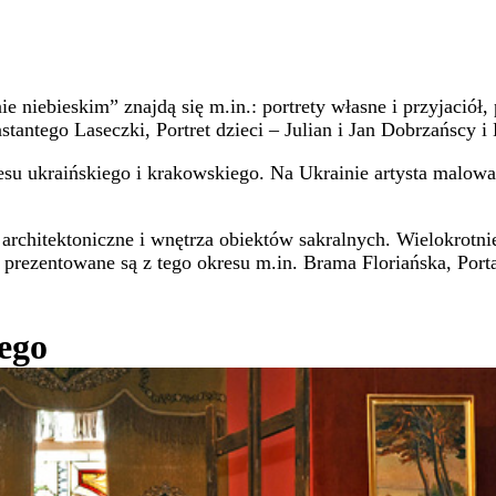
ie niebieskim” znajdą się m.in.: portrety własne i przyjació
nstantego Laseczki, Portret dzieci – Julian i Jan Dobrzańscy 
 ukraińskiego i krakowskiego. Na Ukrainie artysta malował 
hitektoniczne i wnętrza obiektów sakralnych. Wielokrotnie 
prezentowane są z tego okresu m.in. Brama Floriańska, Porta
ego