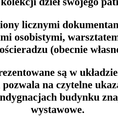
kolekcji dzieł swojego pat
łniony licznymi dokument
ami osobistymi, warsztate
ścieradzu (obecnie własn
prezentowane są w układzi
 pozwala na czytelne ukaz
ndygnacjach budynku znaj
wystawowe.