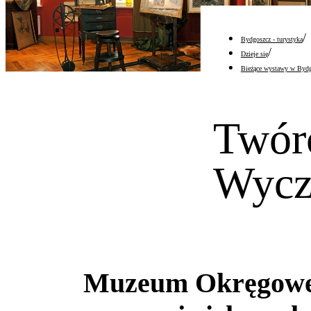
/
Bydgoszcz - turystyka
/
Dzieje się
Bieżące wystawy w Byd
Twór
Wycz
Muzeum Okręgowe 