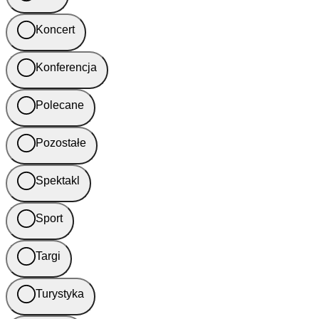
Koncert
Konferencja
Polecane
Pozostałe
Spektakl
Sport
Targi
Turystyka