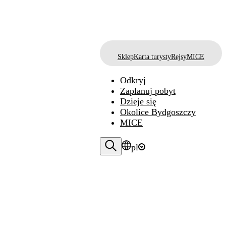
Sklep
Karta turysty
Rejsy
MICE
Odkryj
Zaplanuj pobyt
Dzieje się
Okolice Bydgoszczy
MICE
pl