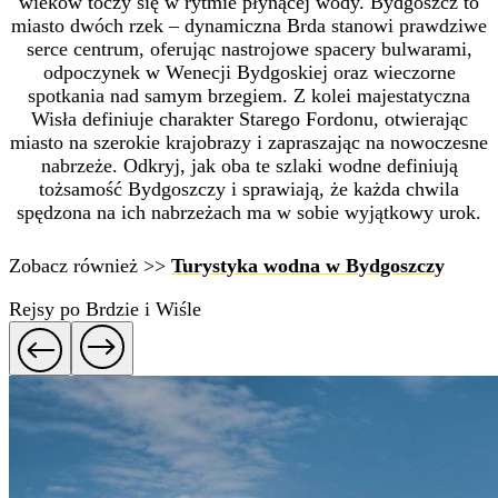
wieków toczy się w rytmie płynącej wody. Bydgoszcz to
miasto dwóch rzek – dynamiczna Brda stanowi prawdziwe
serce centrum, oferując nastrojowe spacery bulwarami,
odpoczynek w Wenecji Bydgoskiej oraz wieczorne
spotkania nad samym brzegiem. Z kolei majestatyczna
Wisła definiuje charakter Starego Fordonu, otwierając
miasto na szerokie krajobrazy i zapraszając na nowoczesne
nabrzeże. Odkryj, jak oba te szlaki wodne definiują
tożsamość Bydgoszczy i sprawiają, że każda chwila
spędzona na ich nabrzeżach ma w sobie wyjątkowy urok.
Zobacz również >>
Turystyka wodna w Bydgoszczy
Rejsy po Brdzie i Wiśle