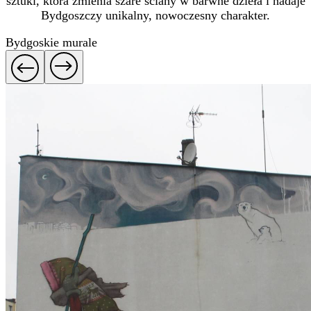
sztuki, która zmienia szare ściany w barwne dzieła i nadaje
Bydgoszczy unikalny, nowoczesny charakter.
Bydgoskie murale