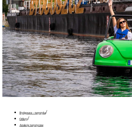
/
Bydgoszcz - turystyka
/
Odkryj
Atrakcje turystyczne