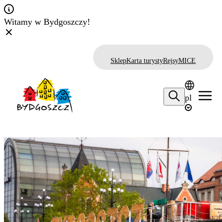
Witamy w Bydgoszczy!
Sklep
Karta turysty
Rejsy
MICE
pl