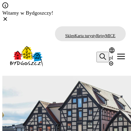
Witamy w Bydgoszczy!
Sklep
Karta turysty
Rejsy
MICE
pl