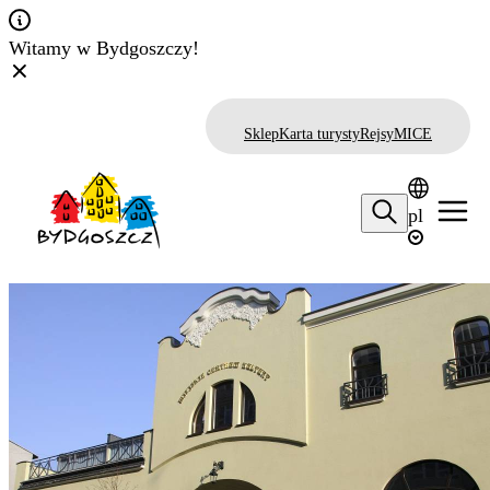
Witamy w Bydgoszczy!
Sklep
Karta turysty
Rejsy
MICE
pl