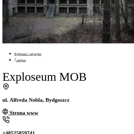
Bydgoszcz - turystyka
/
miejsca
Exploseum MOB
ul. Alfreda Nobla, Bydgoszcz
Strona www
+48525859741