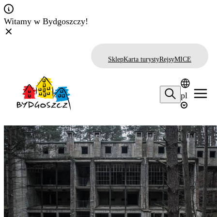
Witamy w Bydgoszczy!
Sklep
Karta turysty
Rejsy
MICE
pl