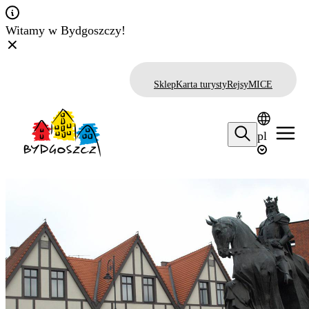
Witamy w Bydgoszczy!
Sklep
Karta turysty
Rejsy
MICE
pl