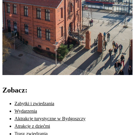
Zobacz:
Zabytki i zwiedzania
Wydarzenia
Aktrakcje turystyczne w Bydgoszczy
Atrakcje z dziećmi
Trasy zwiedzania