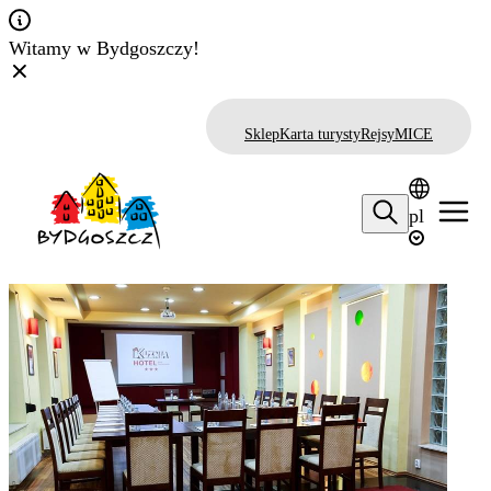
Witamy w Bydgoszczy!
Sklep
Karta turysty
Rejsy
MICE
pl