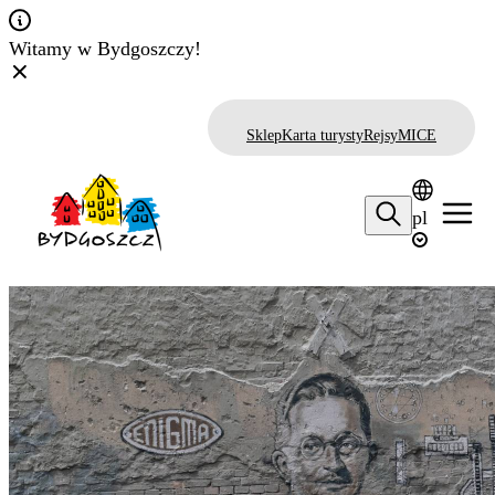
Witamy w Bydgoszczy!
Sklep
Karta turysty
Rejsy
MICE
pl