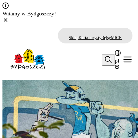
Witamy w Bydgoszczy!
Sklep
Karta turysty
Rejsy
MICE
pl