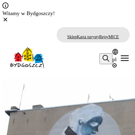
Witamy w Bydgoszczy!
Sklep
Karta turysty
Rejsy
MICE
pl