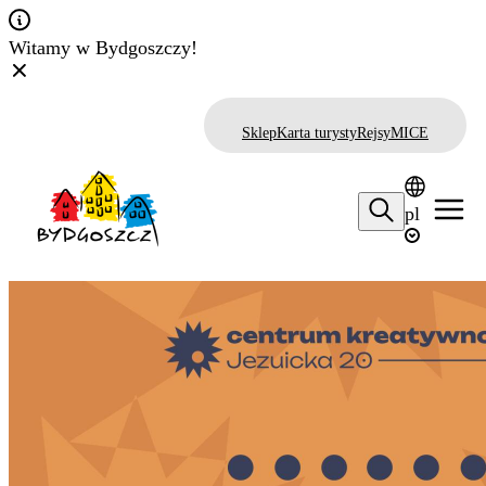
Witamy w Bydgoszczy!
Sklep
Karta turysty
Rejsy
MICE
pl