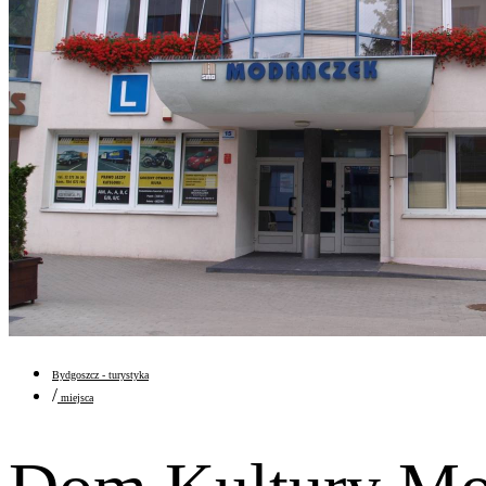
Bydgoszcz - turystyka
/
miejsca