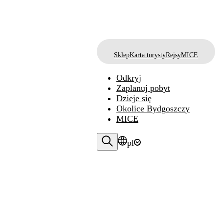
Sklep
Karta turysty
Rejsy
MICE
Odkryj
Zaplanuj pobyt
Dzieje się
Okolice Bydgoszczy
MICE
pl