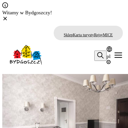
Witamy w Bydgoszczy!
Sklep
Karta turysty
Rejsy
MICE
pl