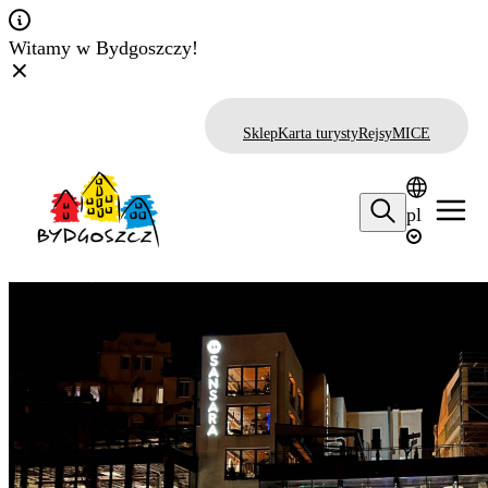
Witamy w Bydgoszczy!
Sklep
Karta turysty
Rejsy
MICE
pl