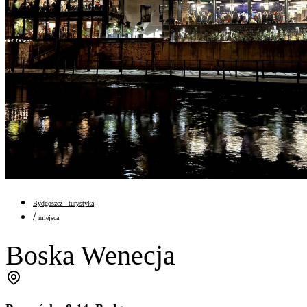
Bydgoszcz - turystyka
/
miejsca
Boska Wenecja