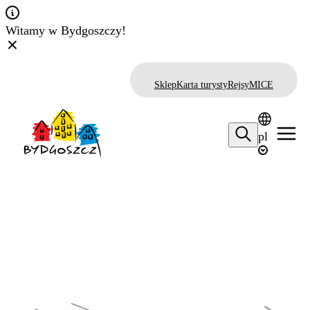
Witamy w Bydgoszczy!
Sklep
Karta turysty
Rejsy
MICE
pl