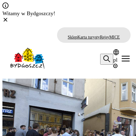
Witamy w Bydgoszczy!
Sklep
Karta turysty
Rejsy
MICE
pl