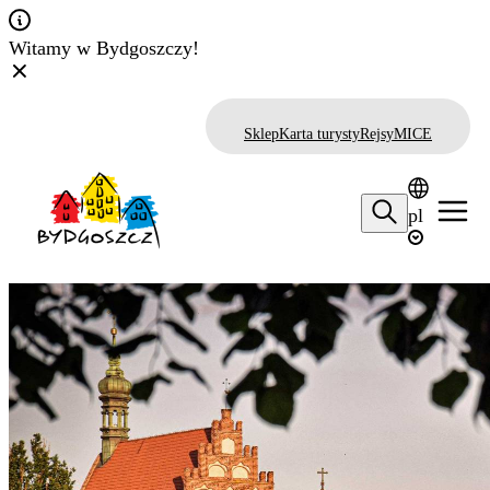
Witamy w Bydgoszczy!
Sklep
Karta turysty
Rejsy
MICE
pl