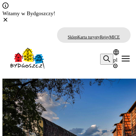
Witamy w Bydgoszczy!
Sklep
Karta turysty
Rejsy
MICE
pl