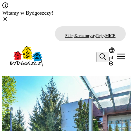
Witamy w Bydgoszczy!
Sklep
Karta turysty
Rejsy
MICE
pl