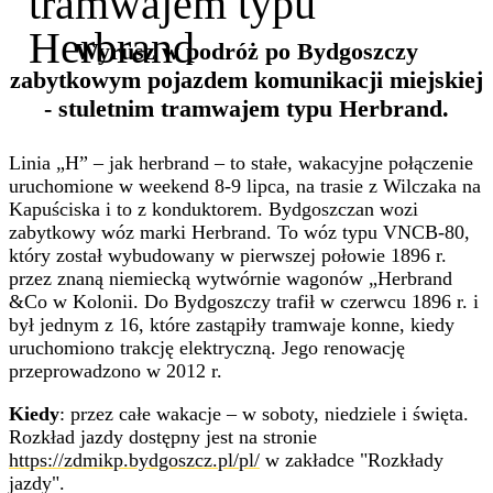
tramwajem typu
Herbrand
Wyrusz w podróż po Bydgoszczy
zabytkowym pojazdem komunikacji miejskiej
- stuletnim tramwajem typu Herbrand.
Linia „H” – jak herbrand – to stałe, wakacyjne połączenie
uruchomione w weekend 8-9 lipca, na trasie z Wilczaka na
Kapuściska i to z konduktorem. Bydgoszczan wozi
zabytkowy wóz marki Herbrand. To wóz typu VNCB-80,
który został wybudowany w pierwszej połowie 1896 r.
przez znaną niemiecką wytwórnie wagonów „Herbrand
&Co w Kolonii. Do Bydgoszczy trafił w czerwcu 1896 r. i
był jednym z 16, które zastąpiły tramwaje konne, kiedy
uruchomiono trakcję elektryczną. Jego renowację
przeprowadzono w 2012 r.
Kiedy
: przez całe wakacje – w soboty, niedziele i święta.
Rozkład jazdy dostępny jest na stronie
https://zdmikp.bydgoszcz.pl/pl/
w zakładce "Rozkłady
jazdy".