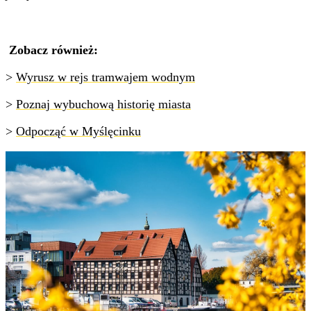
Zobacz również:
>
Wyrusz w rejs tramwajem wodnym
>
Poznaj wybuchową historię miasta
>
Odpocząć w Myślęcinku