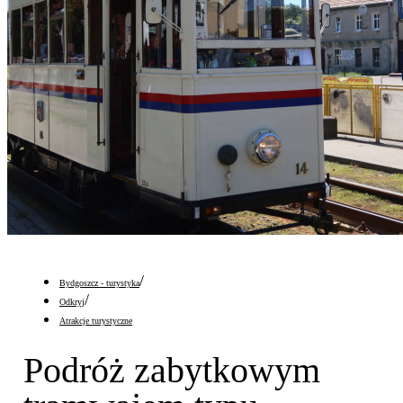
/
Bydgoszcz - turystyka
/
Odkryj
Atrakcje turystyczne
Podróż zabytkowym