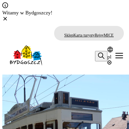
Witamy w Bydgoszczy!
Sklep
Karta turysty
Rejsy
MICE
pl