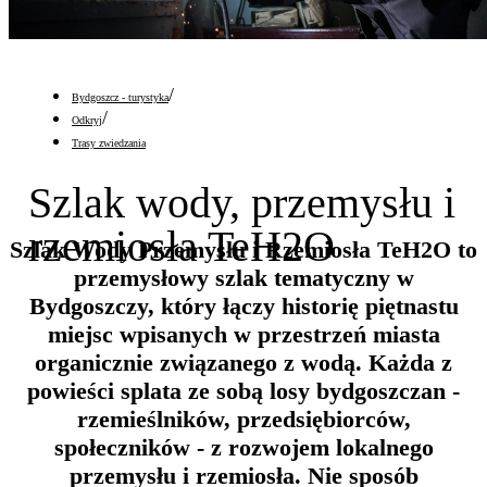
/
Bydgoszcz - turystyka
/
Odkryj
Trasy zwiedzania
Szlak wody, przemysłu i
rzemiosła TeH2O
Szlak Wody Przemysłu i Rzemiosła TeH2O to
przemysłowy szlak tematyczny w
Bydgoszczy, który łączy historię piętnastu
miejsc wpisanych w przestrzeń miasta
organicznie związanego z wodą. Każda z
powieści splata ze sobą losy bydgoszczan -
rzemieślników, przedsiębiorców,
społeczników - z rozwojem lokalnego
przemysłu i rzemiosła. Nie sposób