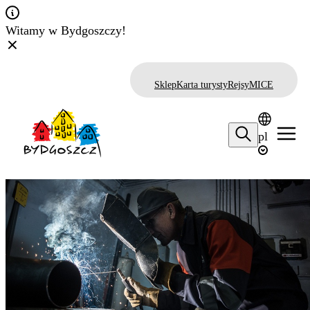
Witamy w Bydgoszczy!
Sklep
Karta turysty
Rejsy
MICE
pl