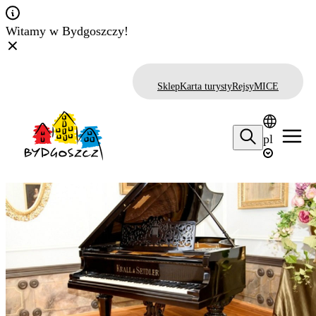
Witamy w Bydgoszczy!
Sklep
Karta turysty
Rejsy
MICE
pl