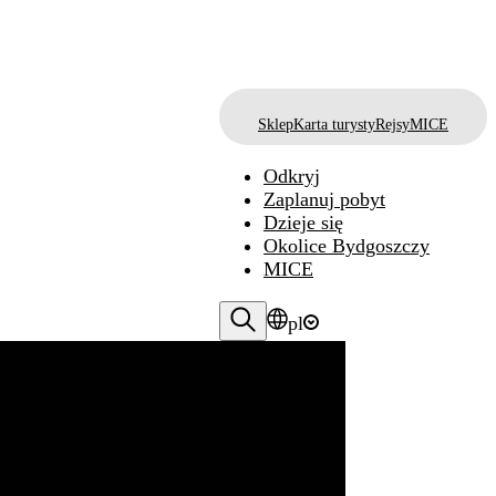
Sklep
Karta turysty
Rejsy
MICE
Odkryj
Zaplanuj pobyt
Dzieje się
Okolice Bydgoszczy
MICE
pl