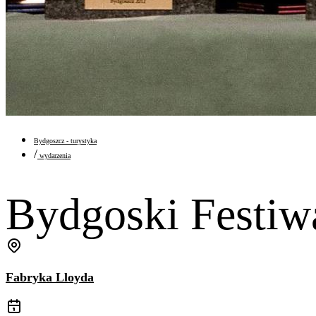
Bydgoszcz - turystyka
/
wydarzenia
Bydgoski Fest
Fabryka Lloyda