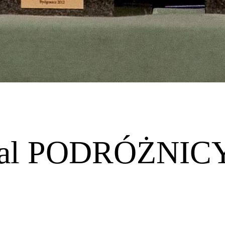
iwal PODRÓŻNIC