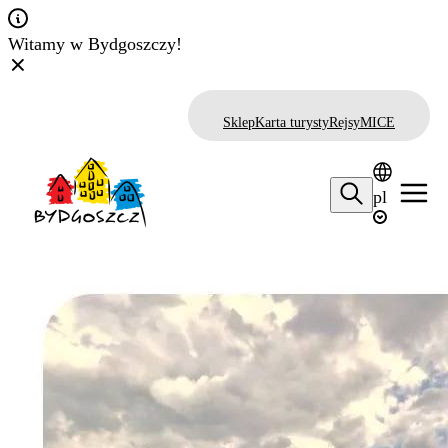
Witamy w Bydgoszczy!
Sklep
Karta turysty
Rejsy
MICE
pl