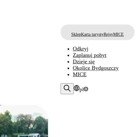
Sklep
Karta turysty
Rejsy
MICE
Odkryj
Zaplanuj pobyt
Dzieje się
Okolice Bydgoszczy
MICE
pl