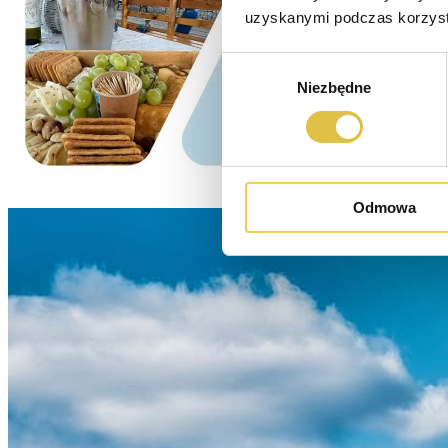
uzyskanymi podczas korzysta
Wybór
Niezbędne
zgody
Odmowa