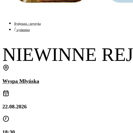
Bydgoszcz - turystyka
/
wydarzenia
NIEWINNE REJS
Wyspa Młyńska
22.08.2026
18:30