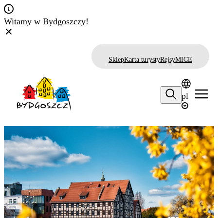
Witamy w Bydgoszczy!
Sklep
Karta turysty
Rejsy
MICE
pl