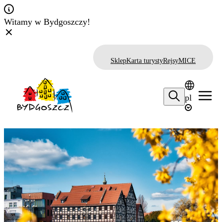
Witamy w Bydgoszczy!
Sklep
Karta turysty
Rejsy
MICE
pl