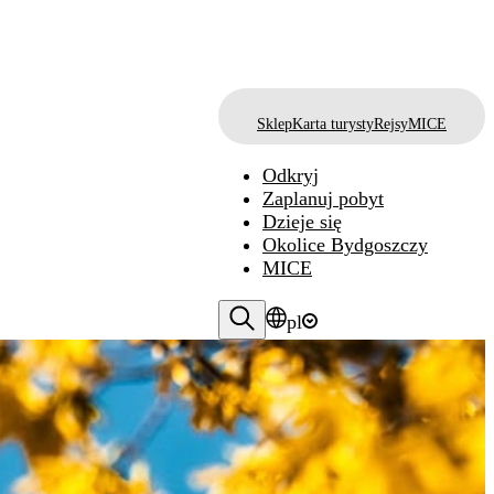
Sklep
Karta turysty
Rejsy
MICE
Odkryj
Zaplanuj pobyt
Dzieje się
Okolice Bydgoszczy
MICE
pl