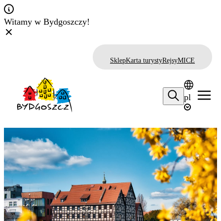
Witamy w Bydgoszczy!
Sklep
Karta turysty
Rejsy
MICE
pl