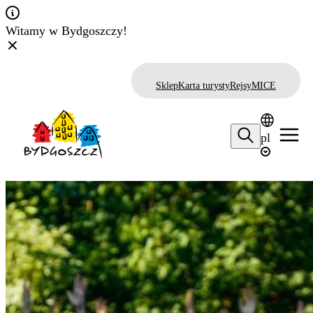
Witamy w Bydgoszczy!
Sklep
Karta turysty
Rejsy
MICE
pl