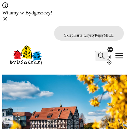
Witamy w Bydgoszczy!
Sklep
Karta turysty
Rejsy
MICE
pl