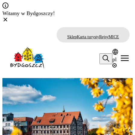
Witamy w Bydgoszczy!
Sklep
Karta turysty
Rejsy
MICE
pl