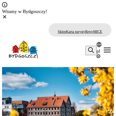
Witamy w Bydgoszczy!
Sklep
Karta turysty
Rejsy
MICE
pl