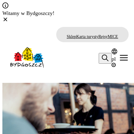
Witamy w Bydgoszczy!
Sklep
Karta turysty
Rejsy
MICE
pl