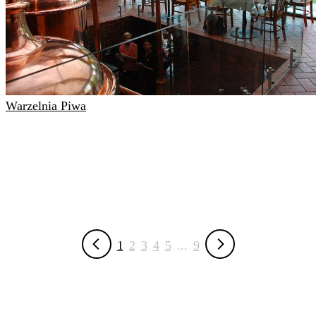
Warzelnia Piwa
1
2
3
4
5
...
9