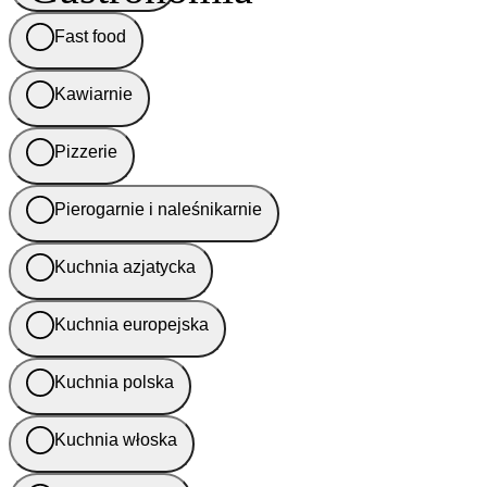
Fast food
Kawiarnie
Pizzerie
Pierogarnie i naleśnikarnie
Kuchnia azjatycka
Kuchnia europejska
Kuchnia polska
Kuchnia włoska