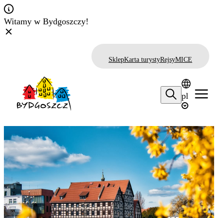
Witamy w Bydgoszczy!
Sklep
Karta turysty
Rejsy
MICE
pl