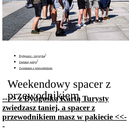
/
Bydgoszcz - turystyka
/
Zaplanuj pobyt
Zwiedzanie z przewodnikiem
Weekendowy spacer z
przewodnikiem
-->> z Bydgoską Kartą Turysty
zwiedzasz taniej, a spacer z
przewodnikiem masz w pakiecie <<-
-