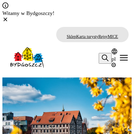
Witamy w Bydgoszczy!
Sklep
Karta turysty
Rejsy
MICE
pl