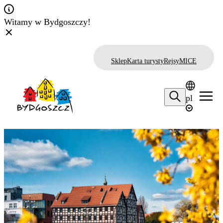
Witamy w Bydgoszczy!
Sklep
Karta turysty
Rejsy
MICE
pl