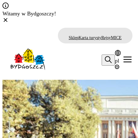
Witamy w Bydgoszczy!
Sklep
Karta turysty
Rejsy
MICE
pl