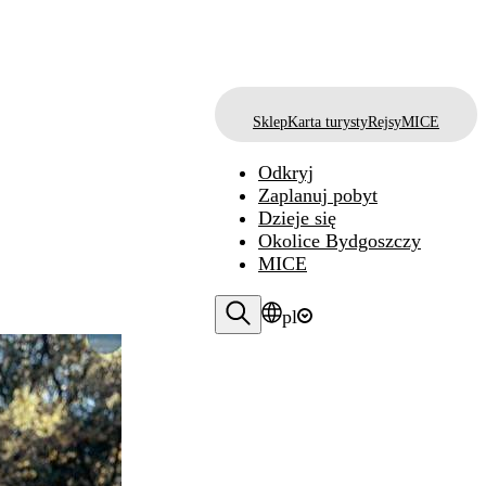
Sklep
Karta turysty
Rejsy
MICE
Odkryj
Zaplanuj pobyt
Dzieje się
Okolice Bydgoszczy
MICE
pl