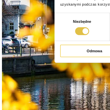
uzyskanymi podczas korzysta
Wybór
Niezbędne
zgody
Odmowa