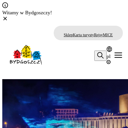
Witamy w Bydgoszczy!
Sklep
Karta turysty
Rejsy
MICE
pl