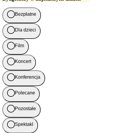
Bezpłatne
Dla dzieci
Film
Koncert
Konferencja
Polecane
Pozostałe
Spektakl