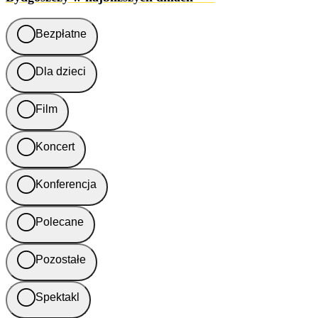
Bezpłatne
Dla dzieci
Film
Koncert
Konferencja
Polecane
Pozostałe
Spektakl