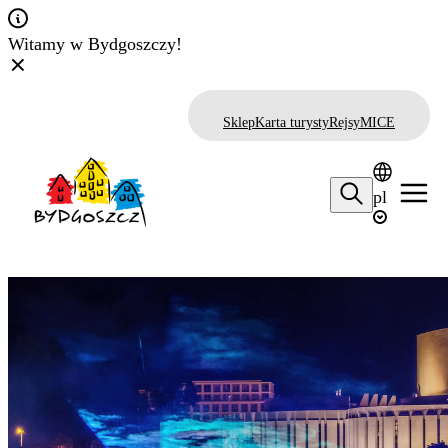
Witamy w Bydgoszczy!
Sklep
Karta turysty
Rejsy
MICE
pl