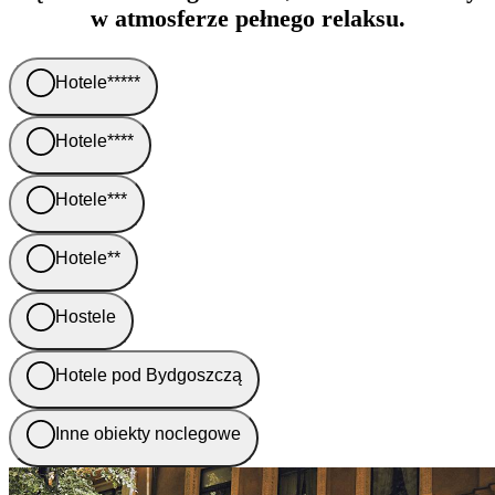
w atmosferze pełnego relaksu.
Hotele*****
Hotele****
Hotele***
Hotele**
Hostele
Hotele pod Bydgoszczą
Inne obiekty noclegowe