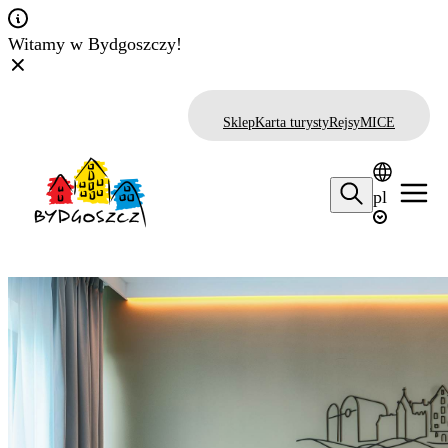
Witamy w Bydgoszczy!
Sklep
Karta turysty
Rejsy
MICE
pl