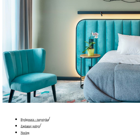
/
Bydgoszcz - turystyka
/
Zaplanuj pobyt
Nocleg