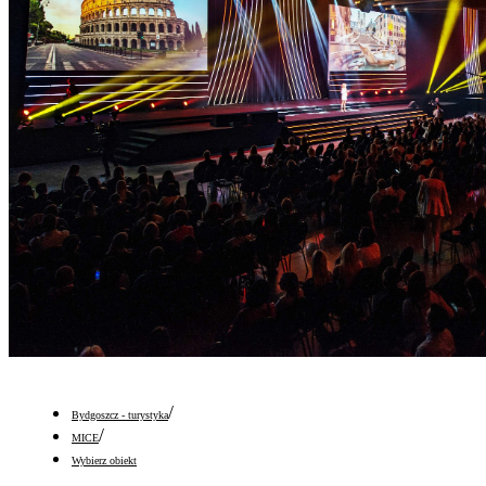
/
Bydgoszcz - turystyka
/
MICE
Wybierz obiekt