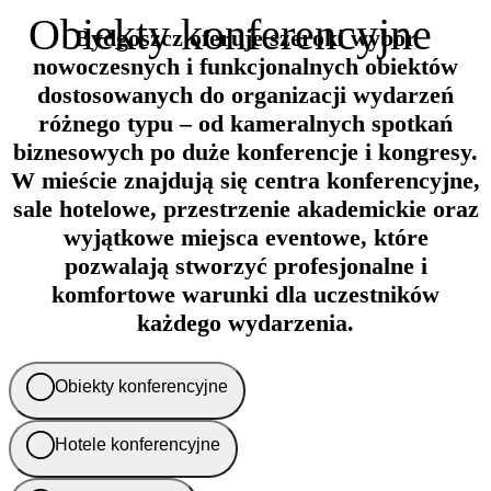
Obiekty konferencyjne
Bydgoszcz oferuje szeroki wybór
nowoczesnych i funkcjonalnych obiektów
dostosowanych do organizacji wydarzeń
różnego typu – od kameralnych spotkań
biznesowych po duże konferencje i kongresy.
W mieście znajdują się centra konferencyjne,
sale hotelowe, przestrzenie akademickie oraz
wyjątkowe miejsca eventowe, które
pozwalają stworzyć profesjonalne i
komfortowe warunki dla uczestników
każdego wydarzenia.
Obiekty konferencyjne
Hotele konferencyjne