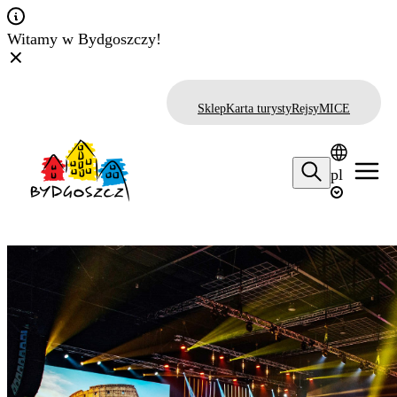
Witamy w Bydgoszczy!
Sklep
Karta turysty
Rejsy
MICE
pl