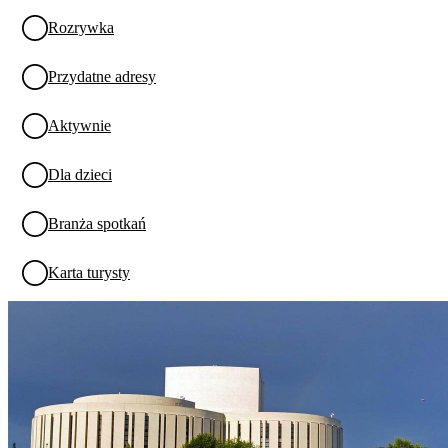
Rozrywka
Przydatne adresy
Aktywnie
Dla dzieci
Branża spotkań
Karta turysty