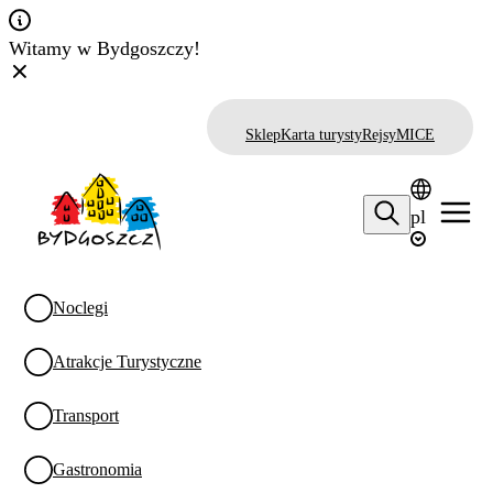
Witamy w Bydgoszczy!
Sklep
Karta turysty
Rejsy
MICE
pl
Noclegi
Atrakcje Turystyczne
Transport
Gastronomia